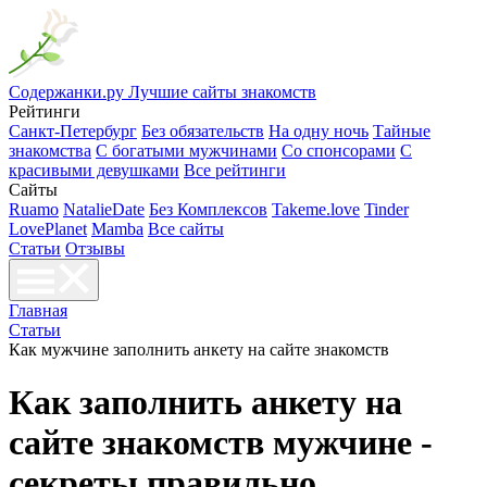
Содержанки.ру
Лучшие сайты знакомств
Рейтинги
Санкт-Петербург
Без обязательств
На одну ночь
Тайные
знакомства
С богатыми мужчинами
Со спонсорами
С
красивыми девушками
Все рейтинги
Сайты
Ruamo
NatalieDate
Без Комплексов
Takeme.love
Tinder
LovePlanet
Mamba
Все сайты
Статьи
Отзывы
Главная
Статьи
Как мужчине заполнить анкету на сайте знакомств
Как заполнить анкету на
сайте знакомств мужчине -
секреты правильно