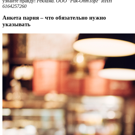
узнайте правду!
Реклама. ООО "Рик-ОптТорг" ИНН
6164257260
Анкета парня – что обязательно нужно
указывать